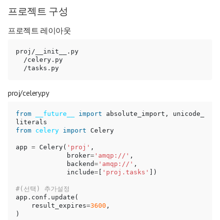
프로젝트 구성
프로젝트 레이아웃
proj/__init__.py

  /celery.py

proj/celery.py
from
__future__
import
absolute_import
,
unicode_
literals
from
celery
import
Celery
app
=
Celery
(
'proj'
,
broker
=
'amqp://'
,
backend
=
'amqp://'
,
include
=
[
'proj.tasks'
])
app
.
conf
.
update
(
result_expires
=
3600
,
)