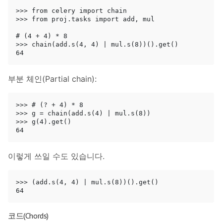
>>> from celery import chain

>>> from proj.tasks import add, mul

# (4 + 4) * 8

>>> chain(add.s(4, 4) | mul.s(8))().get()

부분 체인(Partial chain):
>>> # (? + 4) * 8

>>> g = chain(add.s(4) | mul.s(8))

>>> g(4).get()

이렇게 쓰일 수도 있습니다.
>>> (add.s(4, 4) | mul.s(8))().get()

코드(Chords)