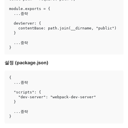
module.exports = {

  ...중략

  devServer: {

    contentBase: path.join(__dirname, "public")

  }

  ...중략

설정 (package.json)
{

  ...중략

  "scripts": {

    "dev-server": "webpack-dev-server"

  }

  ...중략
